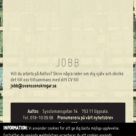
JOBB
Vill du arbeta på Aaltos? Skriv några rader om dig själv och skicka
det till oss tillsammans med ditt CV till
jobb@svenssonskrogar.se
.
Aaltos
Sysslomansgatan 14
753 11 Uppsala.
Tel.
018-10 09 08
Prenumerera på vårt nyhetsbrev
Boka
CSR
INFORMATION:
Vi använder cookies för att ge dig bästa möjliga upplevelse.
Fortsätter du använda webbplatsen accepterar du att cookies används.